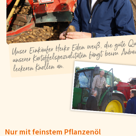
FAQs
Bezahlung & Lieferung
Nährwerte & Allergene
Herkunftsländer
Warenkorb
Login
Startseite
Genussflyer
Kontakt
Impressum
AGB & Datenschutz
Registrieren
Nur mit feinstem Pflanzenöl