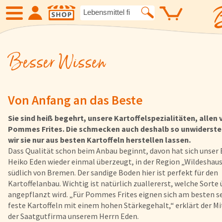
Besser Wissen
SHOP
Neue Produkte
Angebote
Von Anfang an das Beste
Eiskrem
Früchte
Sie sind heiß begehrt, unsere Kartoffelspezialitäten, allen 
Pommes Frites. Die schmecken auch deshalb so unwidersteh
wir sie nur aus besten Kartoffeln herstellen lassen.
Gemüse
Suppen und
Dass Qualität schon beim Anbau beginnt, davon hat sich unser 
Heiko Eden wieder einmal überzeugt, in der Region „Wildeshaus
südlich von Bremen. Der sandige Boden hier ist perfekt für den
Kartoffelspezialitäten
Gewürze un
Kartoffelanbau. Wichtig ist natürlich zuallererst, welche Sorte
angepflanzt wird. „Für Pommes Frites eignen sich am besten s
feste Kartoffeln mit einem hohen Stärkegehalt,“ erklärt der Mi
Geflügel
Fleisch
der Saatgutfirma unserem Herrn Eden.