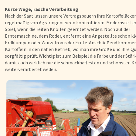
Kurze Wege, rasche Verarbeitung
Fisch
Pizzen und
Nach der Saat lassen unsere Vertragsbauern ihre Kartoffeläcke
regelmäßig von Agraringenieuren kontrollieren. Modernste Tec
Spiel, wenn die reifen Knollen geerntet werden. Noch auf der
Snacks
Pfannenger
Erntemaschine, dem Roder, entfernt eine Angestellte schon kl
Erdklumpen oder Wurzeln aus der Ernte. Anschließend kommen
Schnelle Mahlzeiten
Torten und
Kartoffeln in den nahen Betrieb, wo man ihre Größe und ihre Qu
sorgfältig prüft. Wichtig ist zum Beispiel die Farbe und der Stä
damit auch wirklich nur die schmackhaftesten und schönsten K
Brot und Brötchen
weiterverarbeitet weden.
Über uns
Qualität
Presse & News
Rezepte
Karriere