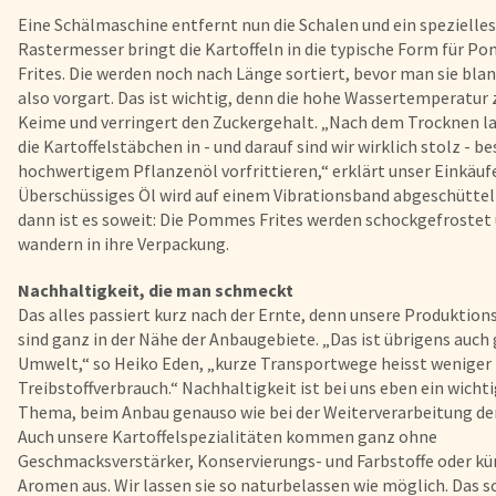
Eine Schälmaschine entfernt nun die Schalen und ein spezielle
Rastermesser bringt die Kartoffeln in die typische Form für 
Frites. Die werden noch nach Länge sortiert, bevor man sie blan
also vorgart. Das ist wichtig, denn die hohe Wassertemperatur 
Keime und verringert den Zuckergehalt. „Nach dem Trocknen la
die Kartoffelstäbchen in - und darauf sind wir wirklich stolz - b
hochwertigem Pflanzenöl vorfrittieren,“ erklärt unser Einkäufe
Überschüssiges Öl wird auf einem Vibrationsband abgeschüttel
dann ist es soweit: Die Pommes Frites werden schockgefrostet
wandern in ihre Verpackung.
Nachhaltigkeit, die man schmeckt
Das alles passiert kurz nach der Ernte, denn unsere Produktion
sind ganz in der Nähe der Anbaugebiete. „Das ist übrigens auch g
Umwelt,“ so Heiko Eden, „kurze Transportwege
heisst
weniger
Treibstoffverbrauch.“ Nachhaltigkeit ist
bei uns eben ein wicht
Thema, beim Anbau
genauso wie bei der Weiterverarbeitung de
Auch unsere Kartoffelspezialitäten kommen ganz ohne
Geschmacksverstärker, Konservierungs- und Farbstoffe oder kü
Aromen aus. Wir lassen sie so naturbelassen wie möglich. Das