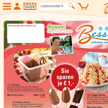
SHOP
Neue Produkte
Angebote
Eiskrem
Früchte
Gemüse
Suppen und
Kartoffelspezialitäten
Gewürze un
Geflügel
Fleisch