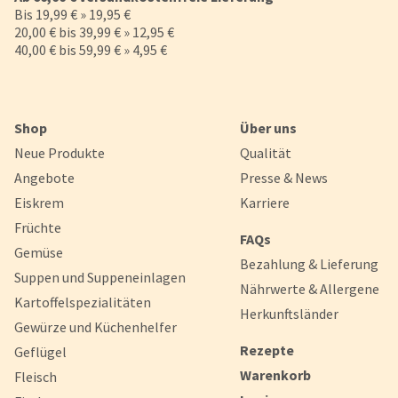
Bis 19,99 € » 19,95 €
'Alle akzeptieren' stimmen Sie der Verwendung zu. Über den But
'Konfigurieren' können Sie auswählen, welche Cookies Sie zulas
20,00 € bis 39,99 € » 12,95 €
wollen. Weitere Informationen erhalten Sie in unserer
40,00 € bis 59,99 € » 4,95 €
Datenschutzerklärung
.
Konfigurieren
Alle Akzepti
Shop
Über uns
Neue Produkte
Qualität
Angebote
Presse & News
Eiskrem
Karriere
Früchte
FAQs
Gemüse
Bezahlung & Lieferung
Suppen und Suppeneinlagen
Nährwerte & Allergene
Kartoffelspezialitäten
Herkunftsländer
Gewürze und Küchenhelfer
Rezepte
Geflügel
Warenkorb
Fleisch