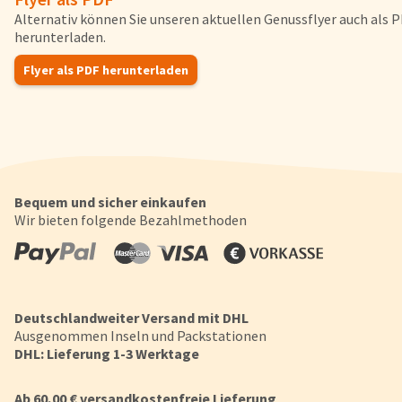
Alternativ können Sie unseren aktuellen Genussflyer auch als 
herunterladen.
Flyer als PDF herunterladen
Bequem und sicher einkaufen
Wir bieten folgende Bezahlmethoden
Deutschlandweiter Versand mit DHL
Cookie-Hinweis
Ausgenommen Inseln und Packstationen
DHL: Lieferung 1-3 Werktage
Um unsere Webseiten für Sie optimal zu gestalten und fortlaufe
verbessern, sowie zur Geschwindigkeitsoptimierung und für un
Ab 60,00 € versandkostenfreie Lieferung
Chat-Funktion verwenden wir Cookies. Durch Bestätigen des But