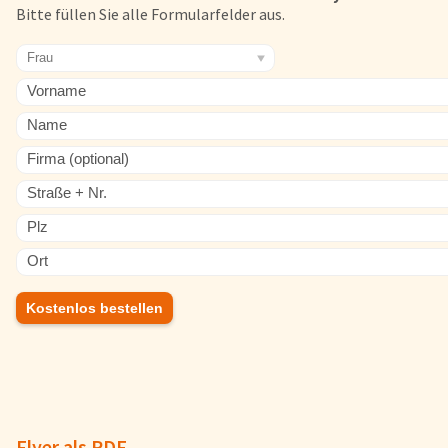
Bitte füllen Sie alle Formularfelder aus.
FAQs
Bezahlung & Lieferung
Nährwerte & Allergene
Herkunftsländer
Warenkorb
Login
Startseite
Genussflyer
Kontakt
Kostenlos bestellen
Impressum
AGB & Datenschutz
Registrieren
Flyer als PDF