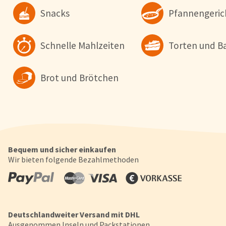
wollen. Weitere Informationen erhalten Sie in unserer
Snacks
Pfannengeric
Datenschutzerklärung
.
Konfigurieren
Alle Akzepti
Schnelle Mahlzeiten
Torten und B
Brot und Brötchen
Bequem und sicher einkaufen
Wir bieten folgende Bezahlmethoden
Deutschlandweiter Versand mit DHL
Ausgenommen Inseln und Packstationen