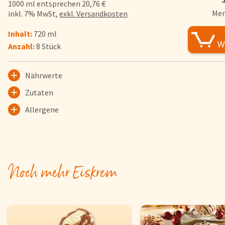
1000 ml entsprechen 20,76 €
FAQs
Men
inkl. 7% MwSt,
exkl. Versandkosten
Bezahlung & Lieferung
Inhalt:
720 ml
Nährwerte & Allergene
Anzahl:
8 Stück
Herkunftsländer
Warenkorb
Nährwerte
Login
Zutaten
Allergene
Startseite
Genussflyer
Kontakt
Impressum
Noch mehr Eiskrem
AGB & Datenschutz
Registrieren