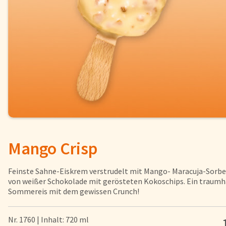
Fisch
Pizzen und
Snacks
Pfannenger
Schnelle Mahlzeiten
Torten und
Brot und Brötchen
Mango Crisp
Über uns
Qualität
Feinste Sahne-Eiskrem verstrudelt mit Mango- Maracuja-Sorb
Presse & News
von weißer Schokolade mit gerösteten Kokoschips. Ein traumh
Sommereis mit dem gewissen Crunch!
Rezepte
Karriere
Nr. 1760 | Inhalt: 720 ml