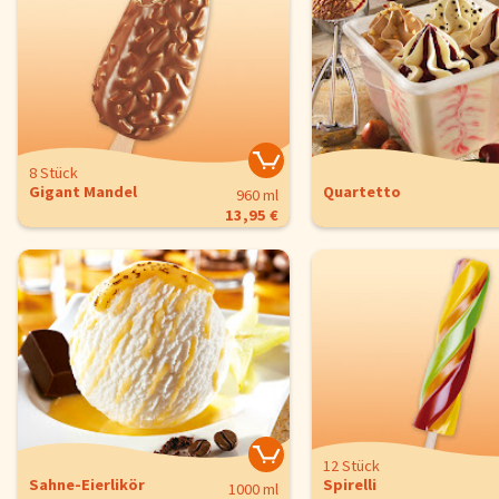
8 Stück
Gigant Mandel
Quartetto
960 ml
13,95 €
12 Stück
Sahne-Eierlikör
Spirelli
1000 ml