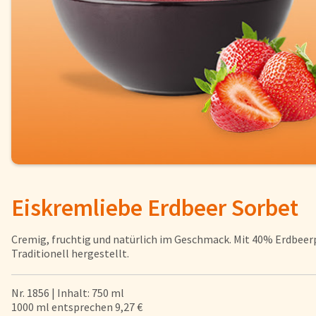
Fisch
Pizzen und
Snacks
Pfannenger
Schnelle Mahlzeiten
Torten und
Brot und Brötchen
Eiskremliebe Erdbeer Sorbet
Über uns
Qualität
Cremig, fruchtig und natürlich im Geschmack. Mit 40% Erdbeer
Presse & News
Traditionell hergestellt.
Rezepte
Karriere
Nr. 1856 | Inhalt: 750 ml
1000 ml entsprechen 9,27 €