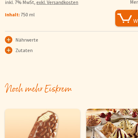
Men
inkl. 7% MwSt,
exkl. Versandkosten
FAQs
Inhalt:
750 ml
Bezahlung & Lieferung
Nährwerte & Allergene
Herkunftsländer
Nährwerte
Warenkorb
Zutaten
Login
Startseite
Genussflyer
Noch mehr Eiskrem
Kontakt
Impressum
AGB & Datenschutz
Registrieren