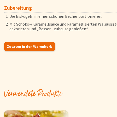
FAQs
Zubereitung
Bezahlung & Lieferung
Die Eiskugeln in einen schönen Becher portionieren.
Nährwerte & Allergene
Mit Schoko-/Karamellsauce und karamellisierten Walnusss
dekorieren und „Besser - zuhause genießen“.
Herkunftsländer
Warenkorb
Login
Zutaten in den Warenkorb
Startseite
Genussflyer
Kontakt
Impressum
Verwendete Produkte
AGB & Datenschutz
Registrieren