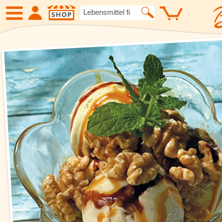
SHOP
Neue Produkte
Angebote
Eiskrem
Früchte
Gemüse
Suppen und
Kartoffelspezialitäten
Gewürze un
Geflügel
Fleisch