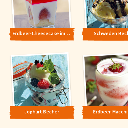
Erdbeer-Cheesecake im Glas
Schweden Bec
Cookie-Hinweis
Um unsere Webseiten für Sie optimal zu gestalten und fortlaufe
verbessern, sowie zur Geschwindigkeitsoptimierung und für un
Joghurt Becher
Erdbeer-Macchi
Chat-Funktion verwenden wir Cookies. Durch Bestätigen des But
'Alle akzeptieren' stimmen Sie der Verwendung zu. Über den But
'Konfigurieren' können Sie auswählen, welche Cookies Sie zulas