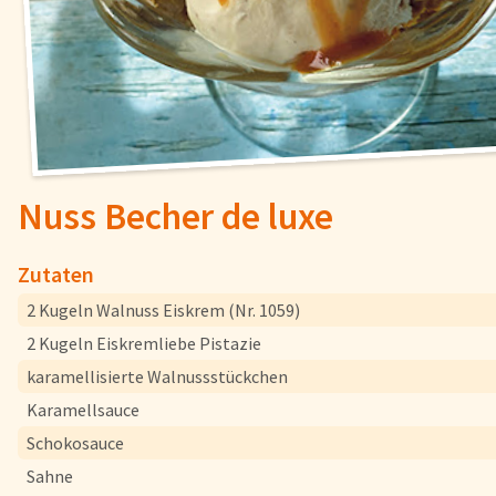
Fisch
Pizzen und
Snacks
Pfannenger
Schnelle Mahlzeiten
Torten und
Nuss Becher de luxe
Brot und Brötchen
Zutaten
2 Kugeln Walnuss Eiskrem (Nr. 1059)
Über uns
2 Kugeln Eiskremliebe Pistazie
Qualität
karamellisierte Walnussstückchen
Presse & News
Karamellsauce
Rezepte
Schokosauce
Karriere
Sahne