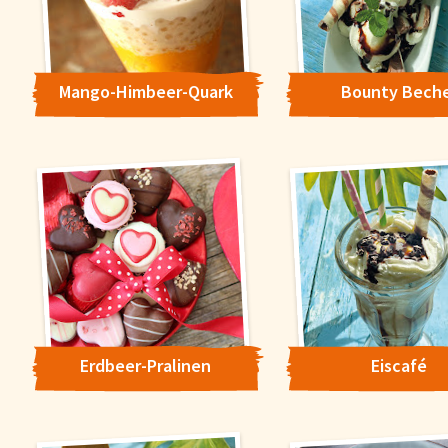
Mango-Himbeer-Quark
Bounty Bech
Erdbeer-Pralinen
Eiscafé