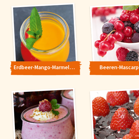
wollen. Weitere Informationen erhalten Sie in unserer
Datenschutzerklärung
.
Konfigurieren
Alle Akzepti
Erdbeer-Mango-Marmelade
Beeren-Mascar