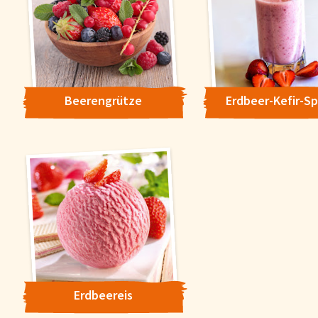
Beerengrütze
Erdbeer-Kefir-S
Erdbeereis