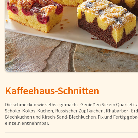
Fisch
Pizzen und
Snacks
Pfannenger
Schnelle Mahlzeiten
Torten und
Brot und Brötchen
Kaffeehaus-Schnitten
Über uns
Qualität
Die schmecken wie selbst gemacht. Genießen Sie ein Quartett a
Presse & News
Schoko-Kokos-Kuchen, Russischer Zupfkuchen, Rhabarber- Erd
Blechkuchen und Kirsch-Sand-Blechkuchen. Fix und Fertig geb
Rezepte
einzeln entnehmbar.
Karriere