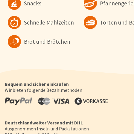
wollen. Weitere Informationen erhalten Sie in unserer
Snacks
Pfannengeric
Datenschutzerklärung
.
Schnelle Mahlzeiten
Torten und B
Konfigurieren
Alle Akzepti
Brot und Brötchen
Bequem und sicher einkaufen
Wir bieten folgende Bezahlmethoden
Deutschlandweiter Versand mit DHL
Ausgenommen Inseln und Packstationen