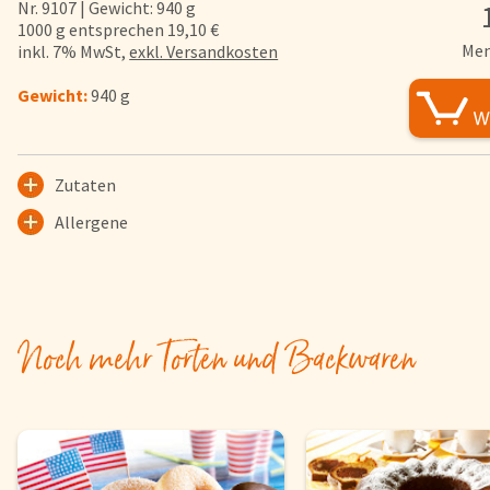
Nr. 9107 | Gewicht: 940 g
FAQs
1000 g entsprechen 19,10 €
Men
inkl. 7% MwSt,
exkl. Versandkosten
Bezahlung & Lieferung
Nährwerte & Allergene
Gewicht:
940 g
Herkunftsländer
Warenkorb
Zutaten
Login
Allergene
Startseite
Genussflyer
Kontakt
Noch mehr Torten und Backwaren
Impressum
AGB & Datenschutz
Registrieren