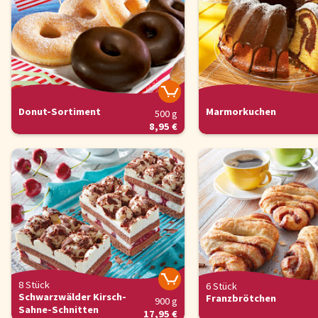
Donut-Sortiment
Marmorkuchen
500 g
8,95 €
8 Stück
6 Stück
Schwarzwälder Kirsch-
Franzbrötchen
900 g
Sahne-Schnitten
17,95 €