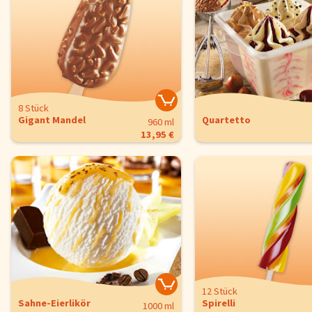
8 Stück
Gigant Mandel
Quartetto
960 ml
13,95 €
12 Stück
Sahne-Eierlikör
Spirelli
1000 ml