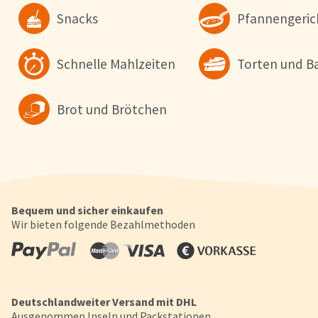
wollen. Weitere Informationen erhalten Sie in unserer
Snacks
Pfannengeric
Datenschutzerklärung
.
Konfigurieren
Alle Akzepti
Schnelle Mahlzeiten
Torten und B
Brot und Brötchen
Bequem und sicher einkaufen
Wir bieten folgende Bezahlmethoden
Deutschlandweiter Versand mit DHL
Ausgenommen Inseln und Packstationen