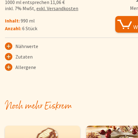
1000 ml entsprechen 11,06 €
FAQs
Men
inkl. 7% MwSt,
exkl. Versandkosten
Bezahlung & Lieferung
Inhalt:
990 ml
Nährwerte & Allergene
Anzahl:
6 Stück
Herkunftsländer
Warenkorb
Nährwerte
Login
Zutaten
Allergene
Startseite
Genussflyer
Kontakt
Impressum
Noch mehr Eiskrem
AGB & Datenschutz
Registrieren