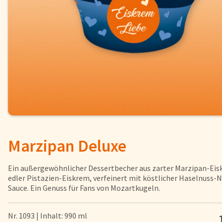
Fisch
Pizzen und
Snacks
Pfannenger
Schnelle Mahlzeiten
Torten und
Brot und Brötchen
Marzipan Deluxe
Über uns
Qualität
Ein außergewöhnlicher Dessertbecher aus zarter Marzipan-Ei
Presse & News
edler Pistazien-Eiskrem, verfeinert mit köstlicher Haselnuss-
Sauce. Ein Genuss für Fans von Mozartkugeln.
Rezepte
Karriere
Nr. 1093 | Inhalt: 990 ml